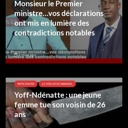
Monsieur le Premier
ministre…vos déclarations
ont mis en lumière des
contradictions notables
5 mois ago
FAITS DIVERS
LE VISEUR DE WANNEL
Yoff-Ndénatte : une jeune
femme tue son voisin de 26
ans