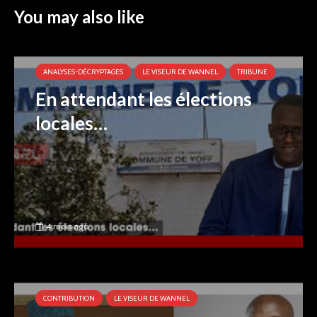
You may also like
ANALYSES-DÉCRYPTAGES
LE VISEUR DE WANNEL
TRIBUNE
En attendant les élections
locales…
4 mois ago
CONTRIBUTION
LE VISEUR DE WANNEL