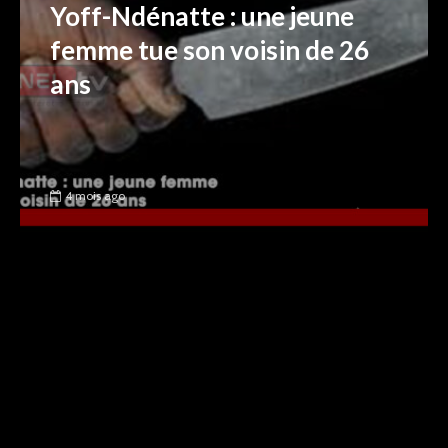
Yoff-Ndénatte : une jeune
femme tue son voisin de 26
ans
4 mois ago