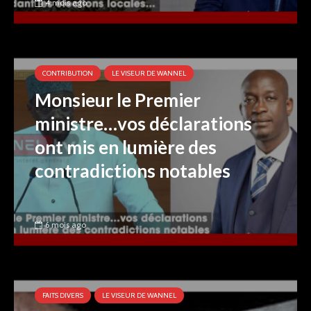
4 mois ago
CONTRIBUTION
LE VISEUR DE WANNEL
Monsieur le Premier
ministre…vos déclarations
ont mis en lumière des
contradictions notables
6 mois ago
FAITS DIVERS
LE VISEUR DE WANNEL