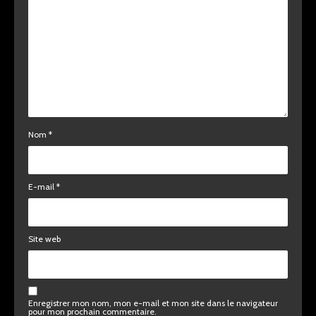
Nom
*
E-mail
*
Site web
Enregistrer mon nom, mon e-mail et mon site dans le navigateur
pour mon prochain commentaire.