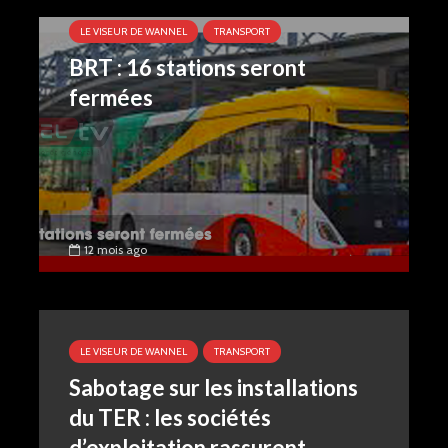
LE VISEUR DE WANNEL
TRANSPORT
BRT : 16 stations seront
fermées
12 mois ago
LE VISEUR DE WANNEL
TRANSPORT
Sabotage sur les installations
du TER : les sociétés
d’exploitation rassurent