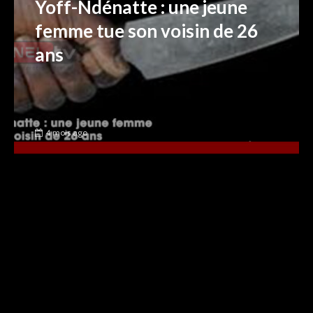
Yoff-Ndénatte : une jeune
femme tue son voisin de 26
ans
4 mois ago