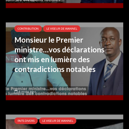
CONTRIBUTION
LE VISEUR DE WANNEL
Monsieur le Premier
ministre…vos déclarations
ont mis en lumière des
contradictions notables
6 mois ago
FAITS DIVERS
LE VISEUR DE WANNEL