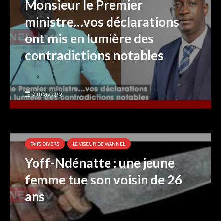
Monsieur le Premier
ministre…vos déclarations
ont mis en lumière des
contradictions notables
5 mois ago
FAITS DIVERS
LE VISEUR DE WANNEL
Yoff-Ndénatte : une jeune
femme tue son voisin de 26
ans