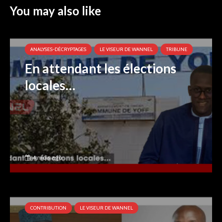
You may also like
ANALYSES-DÉCRYPTAGES
LE VISEUR DE WANNEL
TRIBUNE
En attendant les élections
locales…
4 mois ago
CONTRIBUTION
LE VISEUR DE WANNEL