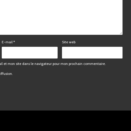
Ne manquez pas
E-mail
*
Site web
nos vidéos !
l et mon site dans le navigateur pour mon prochain commentaire.
iffusion.
Nous ne spammons pas ! Consultez notre politique de
confidentialité pour plus d’informations.