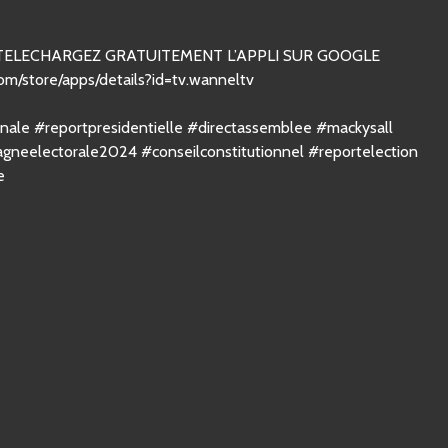
 TELECHARGEZ GRATUITEMENT L’APPLI SUR GOOGLE
com/store/apps/details?id=tv.wanneltv
ale #reportpresidentielle #directassemblee #mackysall
gneelectorale2024 #conseilconstitutionnel #reportelection
e