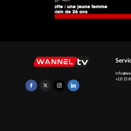
Servi
info@wa
+221 33 8