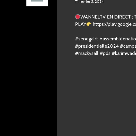
février 5, 2024
WANNELTV EN DIRECT :
PLAY
https://play.google.
#senegalrt #assembléenation
#presidentielle2024 #campa
#mackysall #pds #karimwad