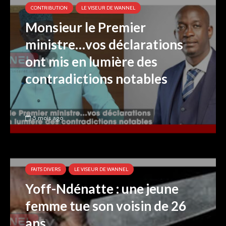
CONTRIBUTION
LE VISEUR DE WANNEL
Monsieur le Premier
ministre…vos déclarations
ont mis en lumière des
contradictions notables
5 mois ago
FAITS DIVERS
LE VISEUR DE WANNEL
Yoff-Ndénatte : une jeune
femme tue son voisin de 26
ans