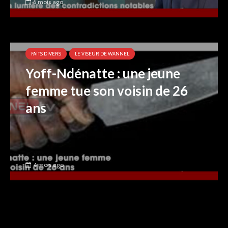
6 mois ago
FAITS DIVERS
LE VISEUR DE WANNEL
Yoff-Ndénatte : une jeune
femme tue son voisin de 26
ans
4 mois ago