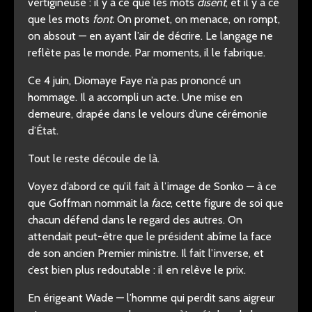
vertigineuse : il y a ce que les mots
disent
, et il y a ce
que les mots
font.
On promet, on menace, on rompt,
on absout — en ayant l’air de décrire. Le langage ne
reflète pas le monde. Par moments, il le fabrique.
Ce 4 juin, Diomaye Faye n’a pas prononcé un
hommage. Il a accompli un acte. Une mise en
demeure, drapée dans le velours d’une cérémonie
d’État.
Tout le reste découle de là.
Voyez d’abord ce qu’il fait à l’image de Sonko — à ce
que Goffman nommait la
face
, cette figure de soi que
chacun défend dans le regard des autres. On
attendait peut-être que le président abîme la face
de son ancien Premier ministre. Il fait l’inverse, et
c’est bien plus redoutable : il en relève le prix.
En érigeant Wade — l’homme qui perdit sans aigreur