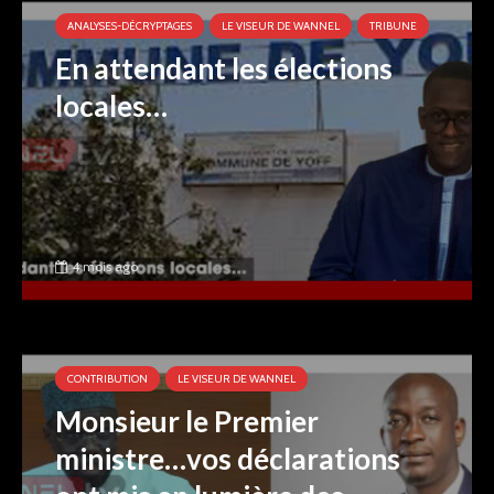
ANALYSES-DÉCRYPTAGES
LE VISEUR DE WANNEL
TRIBUNE
En attendant les élections
locales…
4 mois ago
CONTRIBUTION
LE VISEUR DE WANNEL
Monsieur le Premier
ministre…vos déclarations