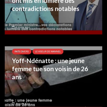
ont mis en lumière des
contradictions notables
6 mois ago
FAITS DIVERS
LE VISEUR DE WANNEL
Yoff-Ndénatte : une jeune
femme tue son voisin de 26
ans
4 mois ago