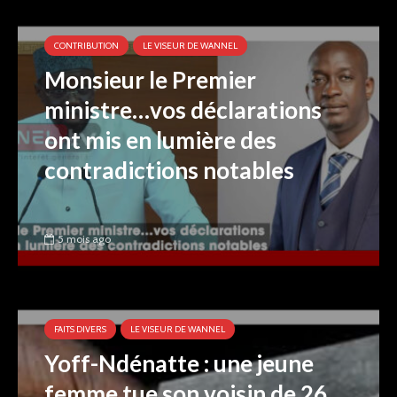
CONTRIBUTION
LE VISEUR DE WANNEL
Monsieur le Premier
ministre…vos déclarations
ont mis en lumière des
contradictions notables
5 mois ago
FAITS DIVERS
LE VISEUR DE WANNEL
Yoff-Ndénatte : une jeune
femme tue son voisin de 26