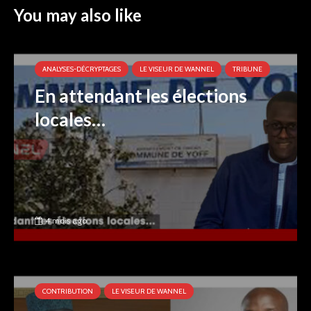
You may also like
ANALYSES-DÉCRYPTAGES
LE VISEUR DE WANNEL
TRIBUNE
En attendant les élections
locales…
4 mois ago
CONTRIBUTION
LE VISEUR DE WANNEL