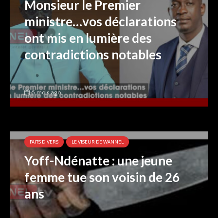
Monsieur le Premier
ministre…vos déclarations
ont mis en lumière des
contradictions notables
5 mois ago
FAITS DIVERS
LE VISEUR DE WANNEL
Yoff-Ndénatte : une jeune
femme tue son voisin de 26
ans