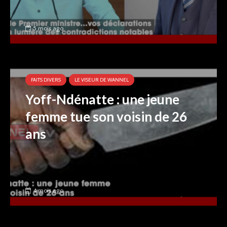
5 mois ago
FAITS DIVERS
LE VISEUR DE WANNEL
Yoff-Ndénatte : une jeune
femme tue son voisin de 26
ans
4 mois ago