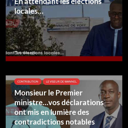
En attendant les élections
locales…
4 mois ago
CONTRIBUTION
LE VISEUR DE WANNEL
Monsieur le Premier
ministre…vos déclarations
ont mis en lumière des
contradictions notables