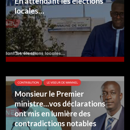
En attendant les élections
locales…
4 mois ago
CONTRIBUTION
LE VISEUR DE WANNEL
Monsieur le Premier
ministre…vos déclarations
ont mis en lumière des
contradictions notables