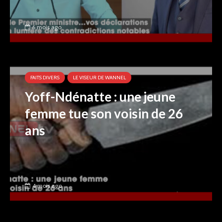
6 mois ago
FAITS DIVERS
LE VISEUR DE WANNEL
Yoff-Ndénatte : une jeune
femme tue son voisin de 26
ans
4 mois ago