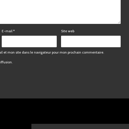
Ne manquez pas
E-mail
*
Site web
nos vidéos !
l et mon site dans le navigateur pour mon prochain commentaire.
iffusion.
Nous ne spammons pas ! Consultez notre politique de
confidentialité pour plus d’informations.