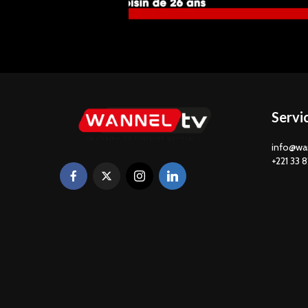
Servi
info@wa
+221 33 8