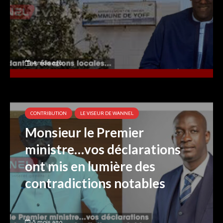
4 mois ago
CONTRIBUTION
LE VISEUR DE WANNEL
Monsieur le Premier
ministre…vos déclarations
ont mis en lumière des
contradictions notables
5 mois ago