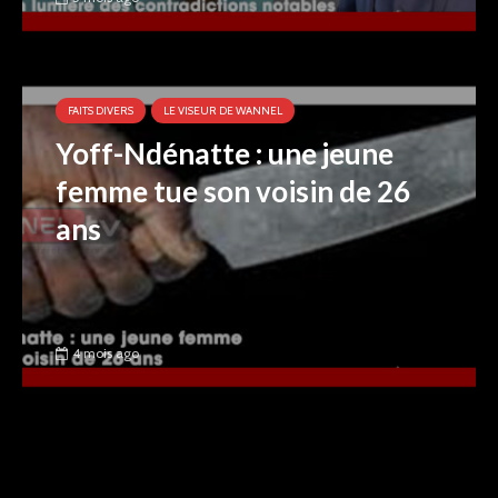
FAITS DIVERS
LE VISEUR DE WANNEL
Yoff-Ndénatte : une jeune
femme tue son voisin de 26
ans
4 mois ago